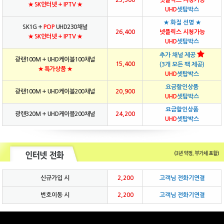
★ SK인터넷 + IPTV ★
UHD
셋탑박스
★ 화질 선명 ★
SK1G +
POP
UHD230채널
26,400
넷플릭스 시청가능
★ SK인터넷 + IPTV ★
UHD
셋탑박스
추가 채널 제공
광랜100M + UHD케이블100채널
15,400
(3개 모든 팩 제공)
★ 특가상품 ★
UHD
셋탑박스
요금할인상품
광랜100M + UHD케이블200채널
20,900
UHD
셋탑박스
요금할인상품
광랜320M + UHD케이블200채널
24,200
UHD
셋탑박스
신규가입 시
2,200
고객님 전화기연결
번호이동 시
2,200
고객님 전화기연결