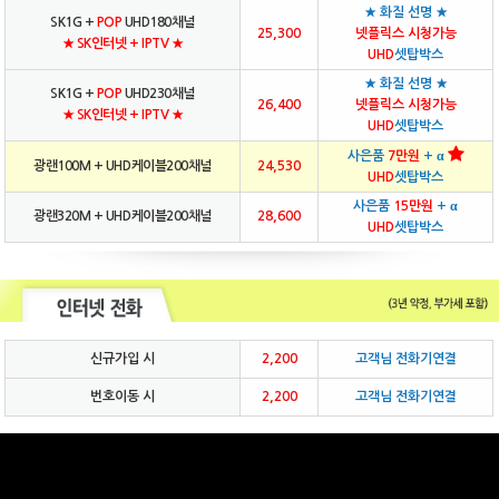
★ 화질 선명 ★
SK1G +
POP
UHD180채널
25,300
넷플릭스 시청가능
★ SK인터넷 + IPTV ★
UHD
셋탑박스
★ 화질 선명 ★
SK1G +
POP
UHD230채널
26,400
넷플릭스 시청가능
★ SK인터넷 + IPTV ★
UHD
셋탑박스
사은품
7만원
+ α
광랜100M + UHD케이블200채널
24,530
UHD
셋탑박스
사은품
15만원
+ α
광랜320M + UHD케이블200채널
28,600
UHD
셋탑박스
신규가입 시
2,200
고객님 전화기연결
번호이동 시
2,200
고객님 전화기연결