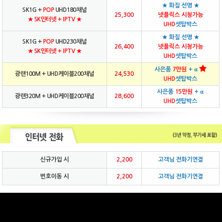
★ 화질 선명 ★
SK1G +
POP
UHD180채널
25,300
넷플릭스 시청가능
★ SK인터넷 + IPTV ★
UHD
셋탑박스
★ 화질 선명 ★
SK1G +
POP
UHD230채널
26,400
넷플릭스 시청가능
★ SK인터넷 + IPTV ★
UHD
셋탑박스
사은품
7만원
+ α
광랜100M + UHD케이블200채널
24,530
UHD
셋탑박스
사은품
15만원
+ α
광랜320M + UHD케이블200채널
28,600
UHD
셋탑박스
신규가입 시
2,200
고객님 전화기연결
번호이동 시
2,200
고객님 전화기연결